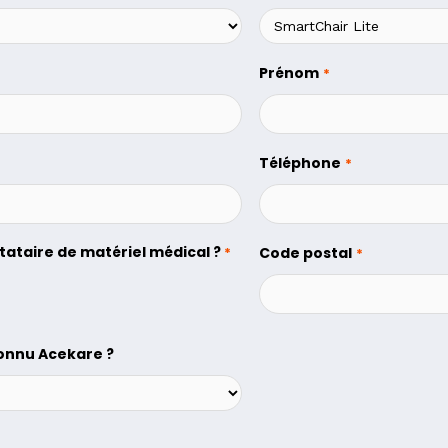
Prénom
*
Téléphone
*
tataire de matériel médical ?
*
Code postal
*
nnu Acekare ?