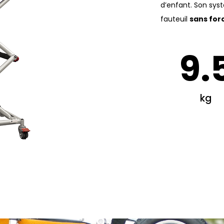
d’enfant. Son sys
fauteuil
sans for
9.
kg