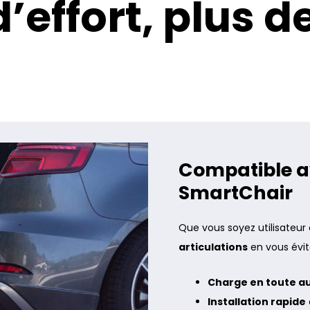
’effort, plus de
Compatible a
SmartChair
Que vous soyez utilisateur 
articulations
en vous évit
Charge en toute a
Installation rapide
e