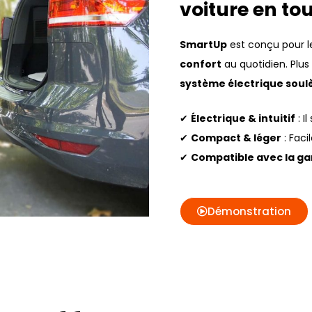
voiture en tou
SmartUp
est conçu pour l
confort
au quotidien. Plus
système électrique soulè
✔
Électrique & intuitif
: I
✔
Compact & léger
: Faci
✔
Compatible avec la g
Démonstration