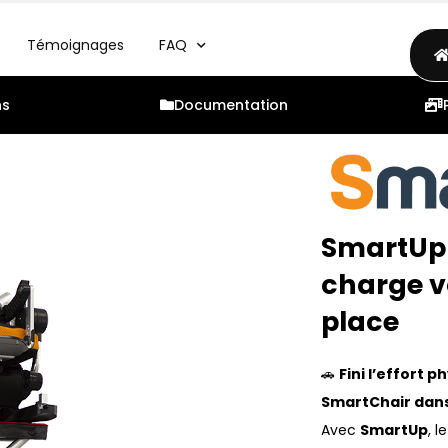
Témoignages
FAQ
ns
Documentation
SmartUp –
charge vo
place
🚗
Fini l’effort 
SmartChair dans
Avec
SmartUp
, l