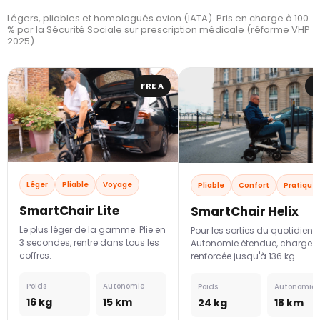
Légers, pliables et homologués avion (IATA). Pris en charge à 100
% par la Sécurité Sociale sur prescription médicale (réforme VHP
2025).
FRE A
F
Léger
Pliable
Voyage
Pliable
Confort
Pratique
SmartChair Lite
SmartChair Helix
Le plus léger de la gamme. Plie en
Pour les sorties du quotidien.
3 secondes, rentre dans tous les
Autonomie étendue, charge
coffres.
renforcée jusqu'à 136 kg.
Poids
Autonomie
Poids
Autonomie
16 kg
15 km
24 kg
18 km