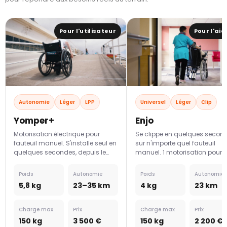
Pour l'utilisateur
Pour l'ai
Autonomie
Léger
LPP
Universel
Léger
Clip
Yomper+
Enjo
Motorisation électrique pour
Se clippe en quelques secon
fauteuil manuel. S'installe seul en
sur n'importe quel fauteuil
quelques secondes, depuis le
manuel. 1 motorisation pour 
fauteuil.
vos fauteuils.
Poids
Autonomie
Poids
Autonomie
5,8 kg
23–35 km
4 kg
23 km
Charge max
Prix
Charge max
Prix
150 kg
3 500 €
150 kg
2 200 €