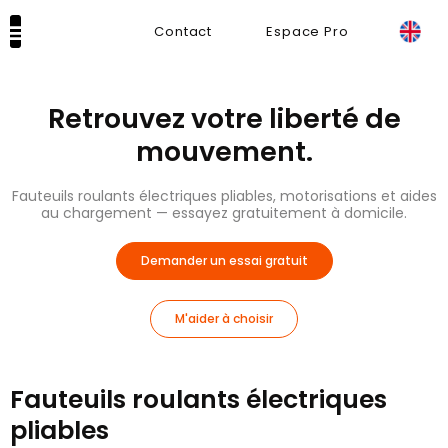
Contact
Espace Pro
Nos solutions de mobilité
Catalogue en ligne
Retrouvez votre liberté de
mouvement.
Fauteuils roulants électriques pliables, motorisations et aides
au chargement — essayez gratuitement à domicile.
Demander un essai gratuit
M'aider à choisir
Fauteuils roulants électriques
pliables