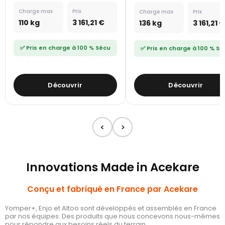
Charge max
Prix
Charge max
Prix
110 kg
3 161,21 €
136 kg
3 161,21 €
✅ Pris en charge à 100 % Sécu
✅ Pris en charge à 100 % Sé
Découvrir
Découvrir
<
>
Innovations Made in Acekare
Conçu et fabriqué en France par Acekare
Yomper+, Enjo et Altoo sont développés et assemblés en France
par nos équipes. Des produits que nous concevons nous-mêmes
pour répondre aux besoins réels du terrain.