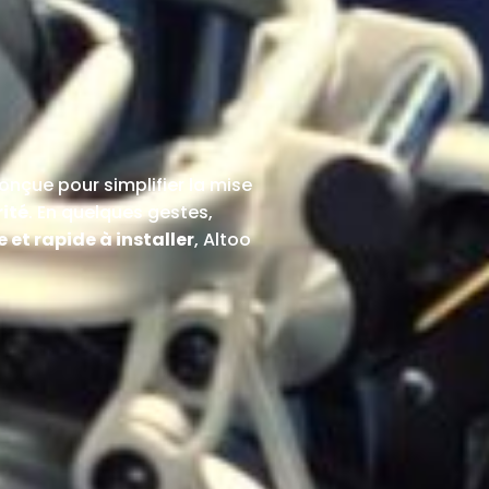
onçue pour simplifier la mise
rité
. En quelques gestes,
e et rapide à installer
, Altoo