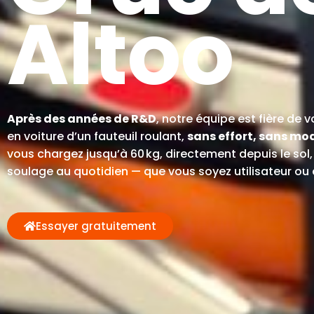
Altoo
Après des années de R&D
, notre équipe est fière de 
en voiture d’un fauteuil roulant,
sans effort, sans mod
vous chargez jusqu’à 60 kg, directement depuis le so
soulage au quotidien — que vous soyez utilisateur ou 
Essayer gratuitement