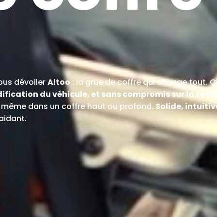
vous dévoiler
Altoo
: la grue de coffre qui change tout. C
ification du véhicule, et sans compromis sur la sécu
l, même dans un coffre haut ou profond.
Solide, intuitiv
aidant.